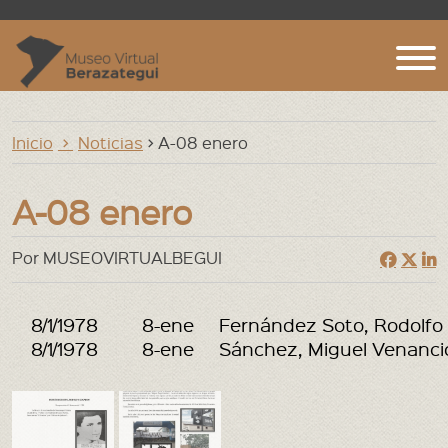
Inicio
Inicio
Noticias
> A-08 enero
Agenda Web
Archivos, Bibliotecas y Museos
A-08 enero
Argentina
Por MUSEOVIRTUALBEGUI
Berazategui. Localidades
Berazategui. notas
8/1/1978
8-ene
Fernández Soto, Rodolfo
8/1/1978
8-ene
Sánchez, Miguel Venanci
Biografías
Cementerios
Ecologia