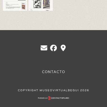
Educación en Berazategui
Eventos
Federación
Ferrocarril
Heráldica
Libros , Revistas y Videos
Municipios Pcia. de Buenos Aires y CABA
CONTACTO
Juan Manuel de Rosas
Pueblokilmes
COPYRIGHT MUSEOVIRTUALBEGUI 2026
Quilmes
Centro Bazko