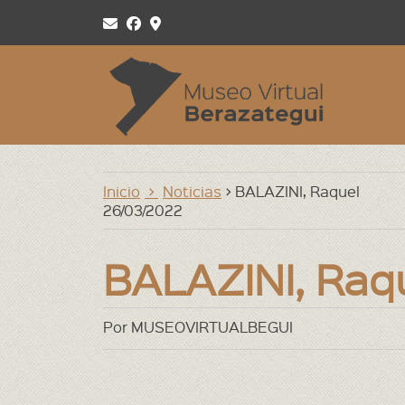
Inicio
Inicio
Noticias
> BALAZINI, Raquel
Agenda Web
26/03/2022
Archivos, Bibliotecas y Museos
BALAZINI, Raq
Argentina
Berazategui. Localidades
Por MUSEOVIRTUALBEGUI
Berazategui. notas
Biografías