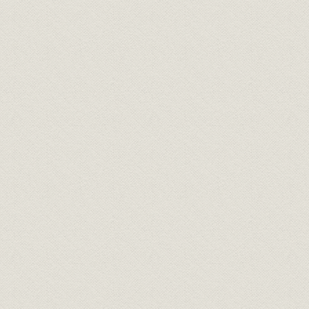
Cementerios
Ecologia
Educación en Berazategui
Eventos
Federación
Ferrocarril
Heráldica
Libros , Revistas y Videos
Municipios Pcia. de Buenos Aires y CABA
Juan Manuel de Rosas
Pueblokilmes