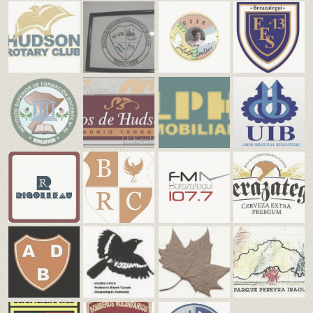
Educación en Berazategui
Eventos
Federación
Ferrocarril
Heráldica
Libros , Revistas y Videos
Municipios Pcia. de Buenos Aires y CABA
Juan Manuel de Rosas
Pueblokilmes
Quilmes
Centro Bazko