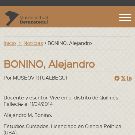
Inicio
Inicio
Noticias
> BONINO, Alejandro
Agenda Web
Archivos, Bibliotecas y Museos
BONINO, Alejandro
Argentina
Por MUSEOVIRTUALBEGUI
Berazategui. Localidades
Berazategui. notas
Docente y escritor. Vive en el distrito de Quilmes.
Falleci� el 11/04/2014
Biografías
Alejandro M. Bonino.
Cementerios
Estudios Cursados: Licenciado en Ciencia Política
Ecologia
(UBA).