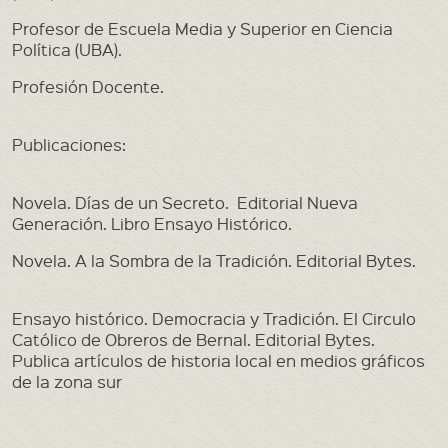
Educación en Berazategui
Profesor de Escuela Media y Superior en Ciencia
Política (UBA).
Eventos
Profesión Docente.
Federación
Publicaciones:
Ferrocarril
Heráldica
Novela. Días de un Secreto. Editorial Nueva
Generación. Libro Ensayo Histórico.
Libros , Revistas y Videos
Novela. A la Sombra de la Tradición. Editorial Bytes.
Municipios Pcia. de Buenos Aires y CABA
Juan Manuel de Rosas
Ensayo histórico. Democracia y Tradición. El Circulo
Católico de Obreros de Bernal. Editorial Bytes.
Pueblokilmes
Publica artículos de historia local en medios gráficos
de la zona sur
Quilmes
Centro Bazko