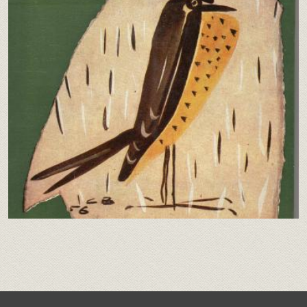
Educación en Berazategui
Eventos
Federación
Ferrocarril
Heráldica
Libros , Revistas y Videos
Municipios Pcia. de Buenos Aires y CABA
Juan Manuel de Rosas
Pueblokilmes
Quilmes
Centro Bazko