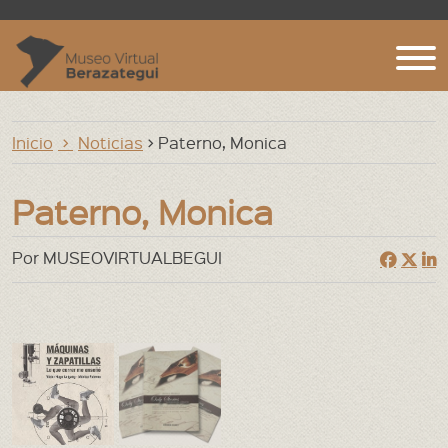
Inicio
Inicio
Noticias
> Paterno, Monica
Agenda Web
Archivos, Bibliotecas y Museos
Paterno, Monica
Argentina
Por MUSEOVIRTUALBEGUI
Berazategui. Localidades
Berazategui. notas
Biografías
Cementerios
Ecologia