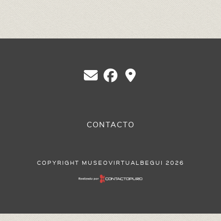
Educación en Berazategui
Eventos
Federación
Ferrocarril
Heráldica
Libros , Revistas y Videos
CONTACTO
Municipios Pcia. de Buenos Aires y CABA
Juan Manuel de Rosas
COPYRIGHT MUSEOVIRTUALBEGUI 2026
Pueblokilmes
Quilmes
Centro Bazko