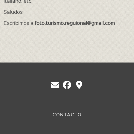
italiano, etc.
Educación en Berazategui
Saludos
Eventos
Escribimos a
foto.turismo.reguional@gmail.com
Federación
Ferrocarril
Heráldica
Libros , Revistas y Videos
Municipios Pcia. de Buenos Aires y CABA
Juan Manuel de Rosas
Pueblokilmes
Quilmes
CONTACTO
Centro Bazko