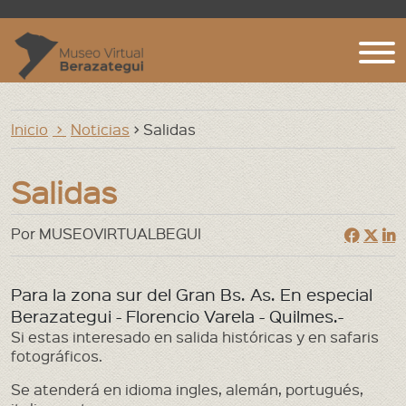
Inicio
Inicio
Noticias
> Salidas
Agenda Web
Archivos, Bibliotecas y Museos
Salidas
Argentina
Por MUSEOVIRTUALBEGUI
Berazategui. Localidades
Berazategui. notas
Para la zona sur del Gran Bs. As. En especial
Berazategui - Florencio Varela - Quilmes.-
Biografías
Si estas interesado en salida históricas y en safaris
fotográficos.
Cementerios
Se atenderá en idioma ingles, alemán, portugués,
Ecologia